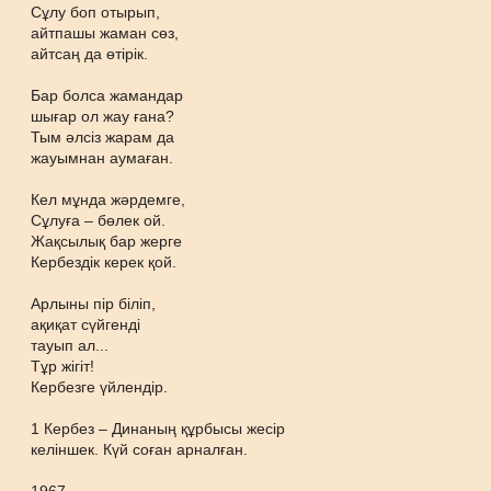
Сұлу боп отырып,
айтпашы жаман сөз,
айтсаң да өтірік.
Бар болса жамандар
шығар ол жау ғана?
Тым әлсіз жарам да
жауымнан аумаған.
Кел мұнда жәрдемге,
Сұлуға – бөлек ой.
Жақсылық бар жерге
Кербездік керек қой.
Арлыны пір біліп,
ақиқат сүйгенді
тауып ал...
Тұр жігіт!
Кербезге үйлендір.
1 Кербез – Динаның құрбысы жесір
келіншек. Күй соған арналған.