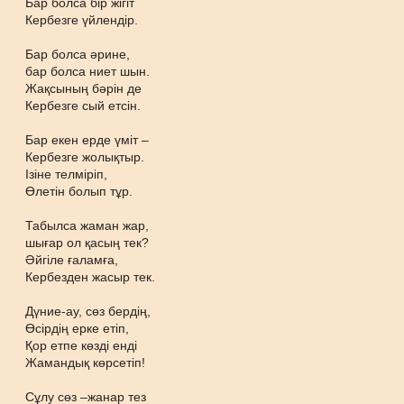
Бар болса бір жігіт
Кербезге үйлендір.
Бар болса әрине,
бар болса ниет шын.
Жақсының бәрін де
Кербезге сый етсін.
Бар екен ерде үміт –
Кербезге жолықтыр.
Ізіне телміріп,
Өлетін болып тұр.
Табылса жаман жар,
шығар ол қасың тек?
Әйгіле ғаламға,
Кербезден жасыр тек.
Дүние-ау, сөз бердің,
Өсірдің ерке етіп,
Қор етпе көзді енді
Жамандық көрсетіп!
Сұлу сөз –жанар тез