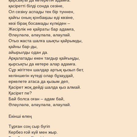
қырсықты да көтеретін адамға.
қасіретті білді сонда сезіне,
Ол сезіну аспады тек бір түннен,
қайғы оның қонбақшы еді көзіне,
көзі бірақ босамады күлкіден –
Жесірлік не қайраты бар адамға,
Әләуләлә, әләуләлә, әләуләй.
Отыз жаста шалға шықты қайрымды,
қайны бар-ды,
айырылды одан да.
Арқалатады екен тағдыр қайғыңды,
қырсықты да көтере алар адамға.
Сұр жігіттен шалдар артық қызыл бет,
келіншегін күтеді олар бұзаудай,
еркелете атаса да қызым деп,
Қасірет жоқ дейді шалда қыз алмай.
Қасірет пе?
Бай болса оған – адам бай,
Әләуләлә, әләуләлә, әләуләй.
Екінші өлең
Тұрған соң сыр бүгіп
Кербез ғой күй мен жыр.