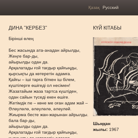
Қазақ
Русский
ДИНА "КЕРБЕЗ"
КҮЙ КІТАБЫ
Бірінші өлең
Бес жасында ата-анадан айрылды,
Жеңге бар-ды,
айырылды одан да.
Арқалатады ғой тағдыр қайғыңды,
қырсықты да көтеретін адамға.
Қайғы – іші тарға біткен іш білем,
күштілерге өшігеді ол несімен!
Жазатайым жаза тартса күштіден,
одан сайын түседі екен өшіге.
Жетімдік пе – көне ме оған адам жай –
Әләуләлә, әләуләлә, әләуләй.
Жиырма бесте жан-жарынан айрылды.
бала бар-ды,
Шыққан
айырылды одан да.
жылы:
1967
Арқалатады ғой тағдыр қайғыңды,