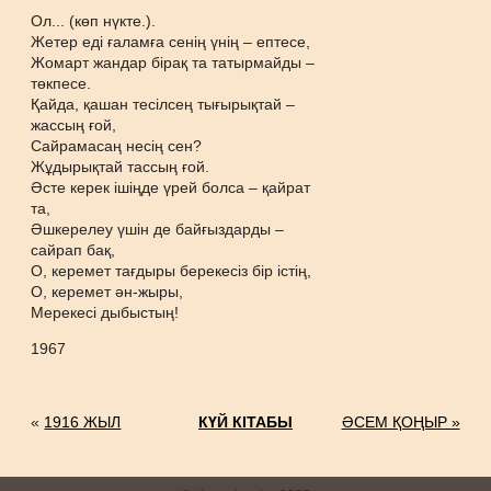
Ол... (көп нүкте.).
Жетер еді ғаламға сенің үнің – ептесе,
Жомарт жандар бірақ та татырмайды –
төкпесе.
Қайда, қашан тесілсең тығырықтай –
жассың ғой,
Сайрамасаң несің сен?
Жұдырықтай тассың ғой.
Әсте керек ішіңде үрей болса – қайрат
та,
Әшкерелеу үшін де байғыздарды –
сайрап бақ,
О, керемет тағдыры берекесіз бір істің,
О, керемет ән-жыры,
Мерекесі дыбыстың!
1967
«
1916 ЖЫЛ
КҮЙ КІТАБЫ
ӘСЕМ ҚОҢЫР »