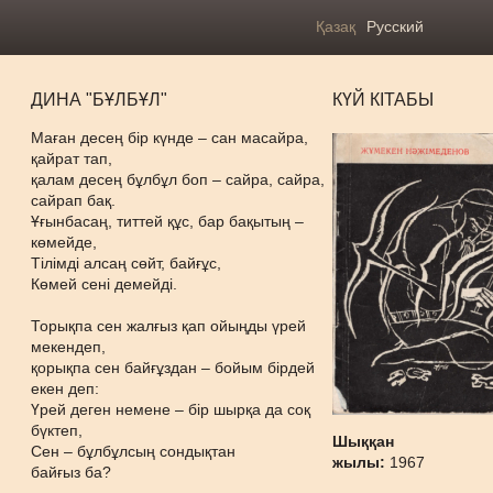
Қазақ
Русский
ДИНА "БҰЛБҰЛ"
КҮЙ КІТАБЫ
Маған десең бір күнде – сан масайра,
қайрат тап,
қалам десең бұлбұл боп – сайра, сайра,
сайрап бақ.
Ұғынбасаң, титтей құс, бар бақытың –
көмейде,
Тілімді алсаң сөйт, байғұс,
Көмей сені демейді.
Торықпа сен жалғыз қап ойыңды үрей
мекендеп,
қорықпа сен байғұздан – бойым бірдей
екен деп:
Үрей деген немене – бір шырқа да соқ
бүктеп,
Шыққан
Сен – бұлбұлсың сондықтан
жылы:
1967
байғыз ба?