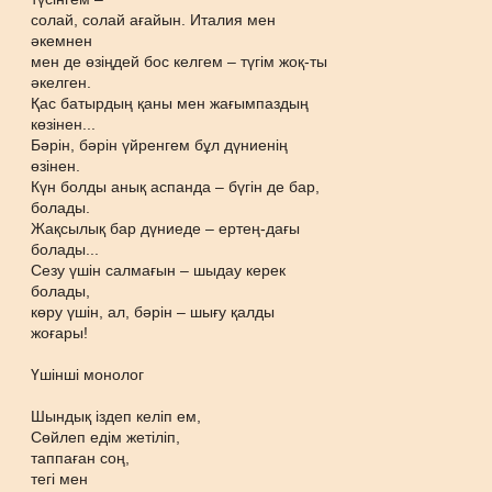
солай, солай ағайын. Италия мен
әкемнен
мен де өзіңдей бос келгем – түгім жоқ-ты
әкелген.
Қас батырдың қаны мен жағымпаздың
көзінен...
Бәрін, бәрін үйренгем бұл дүниенің
өзінен.
Күн болды анық аспанда – бүгін де бар,
болады.
Жақсылық бар дүниеде – ертең-дағы
болады...
Сезу үшін салмағын – шыдау керек
болады,
көру үшін, ал, бәрін – шығу қалды
жоғары!
Үшінші монолог
Шындық іздеп келіп ем,
Сөйлеп едім жетіліп,
таппаған соң,
тегі мен