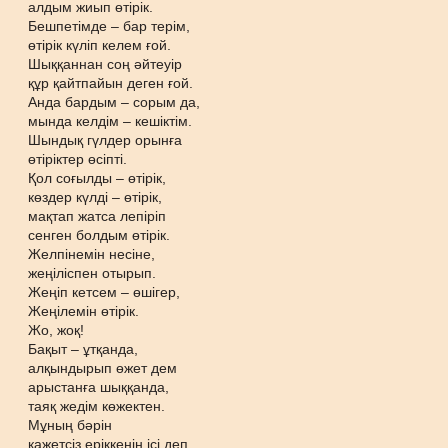
алдым жиып өтірік.
Бешпетімде – бар терім,
өтірік күліп келем ғой.
Шыққаннан соң әйтеуір
құр қайтпайын деген ғой.
Анда бардым – сорым да,
мында келдім – кешіктім.
Шындық гүлдер орынға
өтіріктер өсіпті.
Қол соғылды – өтірік,
көздер күлді – өтірік,
мақтап жатса лепіріп
сенген болдым өтірік.
Желпінемін несіне,
жеңіліспен отырып.
Жеңіп кетсем – өшігер,
Жеңілемін өтірік.
Жо, жоқ!
Бақыт – ұтқанда,
алқындырып өжет дем
арыстанға шыққанда,
таяқ жедім көжектен.
Мұның бәрін
қажетсіз еріккенің ісі деп,