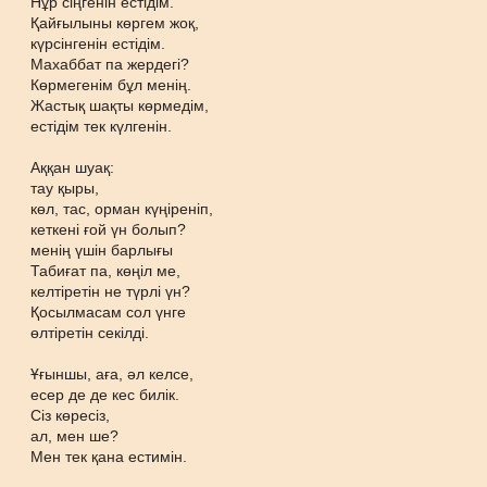
Нұр сіңгенін естідім.
Қайғылыны көргем жоқ,
күрсінгенін естідім.
Махаббат па жердегі?
Көрмегенім бұл менің.
Жастық шақты көрмедім,
естідім тек күлгенін.
Аққан шуақ:
тау қыры,
көл, тас, орман күңіреніп,
кеткені ғой үн болып?
менің үшін барлығы
Табиғат па, көңіл ме,
келтіретін не түрлі үн?
Қосылмасам сол үнге
өлтіретін секілді.
Ұғыншы, аға, әл келсе,
есер де де кес билік.
Сіз көресіз,
ал, мен ше?
Мен тек қана естимін.