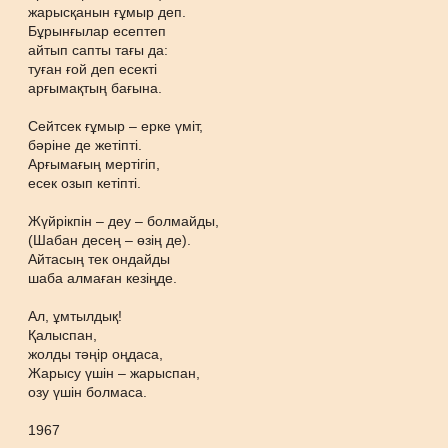
жарысқанын ғұмыр деп.
Бұрынғылар есептеп
айтып сапты тағы да:
туған ғой деп есекті
арғымақтың бағына.
Сейтсек ғұмыр – ерке үміт,
бәріне де жетіпті.
Арғымағың мертігіп,
есек озып кетіпті.
Жүйрікпін – деу – болмайды,
(Шабан десең – өзің де).
Айтасың тек ондайды
шаба алмаған кезіңде.
Ал, ұмтылдық!
Қалыспан,
жолды тәңір оңдаса,
Жарысу үшін – жарыспан,
озу үшін болмаса.
1967