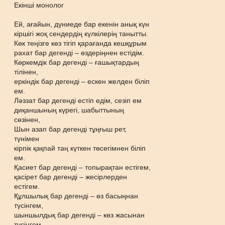
Екінші монолог
Ей, ағайын, дүниеде бар екенін анық күн
кіршігі жоқ сендердің күлкілерің танытты.
Көк теңізге көз тігіп қарағанда кешқұрым
рахат бар дегенді – өздеріңнен естідім.
Көркемдік бар дегенді – ғашықтардың
тілінен,
еркіндік бар дегенді – ескен желден біліп
ем.
Ләззат бар дегенді естіп едім, сезіп ем
диқаншының күрегі, шабыттының
сөзінен,
Шын азап бар дегенді тұңғыш рет,
түнімен
кірпік қақпай таң күткен төсегімнен біліп
ем.
Қасиет бар дегенді – топырақтан естігем,
қасірет бар дегенді – жесірлерден
естігем.
Құлшылық бар дегенді – өз басыңнан
түсінгем,
шыншылдық бар дегенді – көз жасынан
түсінгем –