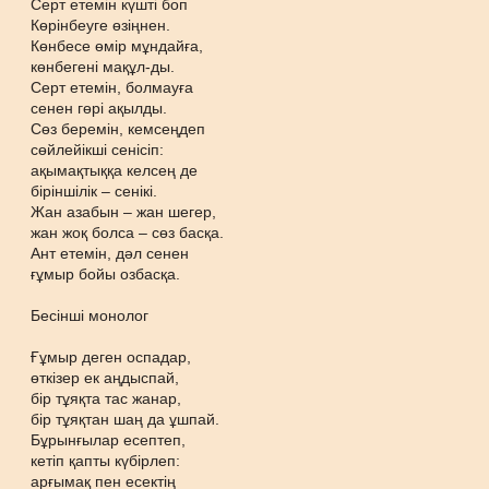
Серт етемін күшті боп
Көрінбеуге өзіңнен.
Көнбесе өмір мұндайға,
көнбегені мақұл-ды.
Серт етемін, болмауға
сенен гөрі ақылды.
Сөз беремін, кемсеңдеп
сөйлейікші сенісіп:
ақымақтыққа келсең де
біріншілік – сенікі.
Жан азабын – жан шегер,
жан жоқ болса – сөз басқа.
Ант етемін, дәл сенен
ғұмыр бойы озбасқа.
Бесінші монолог
Ғұмыр деген оспадар,
өткізер ек аңдыспай,
бір тұяқта тас жанар,
бір тұяқтан шаң да ұшпай.
Бұрынғылар есептеп,
кетіп қапты күбірлеп:
арғымақ пен есектің