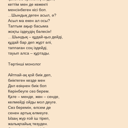
кеттім мен де көжекті
менсінбеген кісі боп.
...Шындық деген асыл, ә?
Асыл ма екен ал осы?
Таптым ақыр басыма
жоқты іздеудің бәлесін!
…Шындық – құдай-қыз дейді,
құдай бар деп жұрт әлі,
таппаған соң іздейді,
тауып алса – құртады.
Төртінші монолог
Айтпай-ақ қой биік деп,
биіктеген кезде мен
Дәл өзіңнен биік боп
Көрінбеуге сөз берем.
Қате – менде, жөн – сенде,
келмейді ойды мол деуге.
Сөз беремін, өлсем де
сенен артық өлмеуге.
Ызаң жүр ғой іш тіреп,
жалықпайық төзуден.