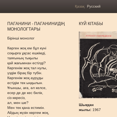
Қазақ
Русский
ПАГАНИНИ - ПАГАНИНИДІҢ
КҮЙ КІТАБЫ
МОНОЛОГТАРЫ
Бірінші монолог
Көрген жоқ ем бұл күні
соқырға ұқсас ешкімді,
таяғының тықылы
қай жағымнан естілді?
Көргенім жоқ тал нулы,
үздім бірақ бір түбін.
Көргенім жоқ ауруды
естідім тек ыңқылын.
Ұғыншы, аға, әл келсе,
есер де де кес билік,
сіз көресіз,
ал, мен ше?
Шыққан
Мен тек қана естимін.
жылы:
1967
Айдың жүзін көргем жоқ,