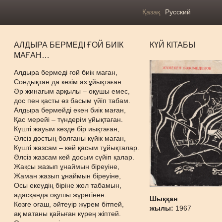
Қазақ
Русский
АЛДЫРА БЕРМЕДІ ҒОЙ БИІК
КҮЙ КІТАБЫ
МАҒАН…
Алдыра бермеді ғой биік маған,
Сондықтан да кезім аз ұйықтаған.
Әр жинағым арқылы – оқушы емес,
дос пен қасты өз басым үйіп табам.
Алдыра бермейді екен биік маған,
Қас мерейі – түндерім ұйықтаған.
Күшті жауым кезде бір иықтаған,
Әлсіз достың болғаны күйік маған,
Күшті жазсам – кей қасым тұйықталар.
Әлсіз жазсам кей досым сүйіп қалар.
Жақсы жазып ұнаймын біреуіне,
Жаман жазып ұнаймын біреуіне,
Осы екеудің біріне жол табамын,
адасқанда оқушы жүрегінен.
Шыққан
Көзге оғаш, әйтеуір жүрем бітпей,
жылы:
1967
ақ матаны қайыған күрең жіптей.