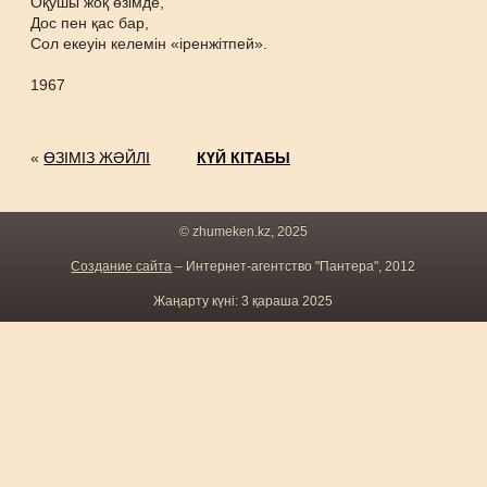
Оқушы жоқ өзімде,
Дос пен қас бар,
Сол екеуін келемін «іренжітпей».
1967
«
ӨЗІМІЗ ЖӘЙЛІ
КҮЙ КІТАБЫ
© zhumeken.kz, 2025
Создание сайта
– Интернет-агентство "Пантера", 2012
Жаңарту күні: 3 қараша 2025