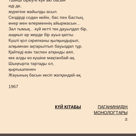
Үшінші біреуге күй аю басын
иді де,
жүрегіне жайылды асыл.
Сездірді содан кейін, бас пен Бастың,
өнер мен өлерменнің айырмасын...
Зал тымық... күй кетті тек дауылдап бір,
аңқиып әр жерде бір ауыз қапты.
Күшті қол скрипканы қылқындырып,
алқымнан ақтарылтып бауыздап тұр.
Қайтеді өзін таспен атқанды аяп,
кек алды өз күшіне мақтанбай-ақ.
Шыңғырта тартады ол,
қырғышпенен
Жауының басын кесіп жатқандай-ақ.
1967
КҮЙ КІТАБЫ
ПАГАНИНИДІҢ
МОНОЛОГТАРЫ
»