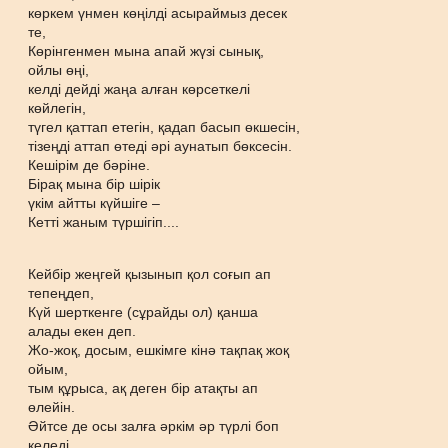
көркем үнмен көңілді асыраймыз десек
те,
Көрінгенмен мына апай жүзі сынық,
ойлы өңі,
келді дейді жаңа алған көрсеткелі
көйлегін,
түгел қаттап етегін, қадап басып өкшесін,
тізеңді аттап өтеді әрі аунатып бөксесін.
Кешірім де бәріне.
Бірақ мына бір шірік
үкім айтты күйшіге –
Кетті жаным түршігіп....
Кейбір жеңгей қызынып қол соғып ап
тепеңдеп,
Күй шерткенге (сұрайды ол) қанша
алады екен деп.
Жо-жоқ, досым, ешкімге кінә тақпақ жоқ
ойым,
тым құрыса, ақ деген бір атақты ап
өлейін.
Әйтсе де осы залға әркім әр түрлі боп
келеді,