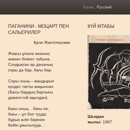
Қазақ
Русский
ПАГАНИНИ - МОЦАРТ ПЕН
КҮЙ КІТАБЫ
САЛЬЕРИЛЕР
Қали Жантілеуовке
Жақсы ұлына ананың
жаман білмес табына.
Сондықтан әр дананың
соры да бар, бағы бар.
Соры оның – жандырып
күндес тапты жақыннан.
(Басы бардың барлығы
дәмелі ғой ақылдан).
Бағы оның... бағы не,
бағы – ұл боп тууда;
Шыққан
бұрын өліп бәрінен
жылы:
1967
Кейін ұмытылуда...