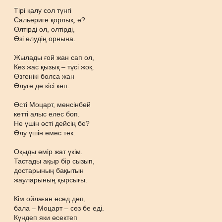
Тірі қалу сол түнгі
Сальериге қорлық, ә?
Өлтірді ол, өлтірді,
Өзі өлудің орнына.
Жылады ғой жан сап ол,
Көз жас қызық – түсі жоқ.
Өзгенікі болса жан
Өлуге де кісі көп.
Өсті Моцарт, менсінбей
кетті алыс елес боп.
Не үшін өсті дейсің бе?
Өлу үшін емес тек.
Оқыды өмір жат үкім.
Тастады ақыр бір сызып,
достарының бақытын
жауларының қырсығы.
Кім ойлаған өсед деп,
бала – Моцарт – сөз бе еді.
Күндеп яки өсектеп