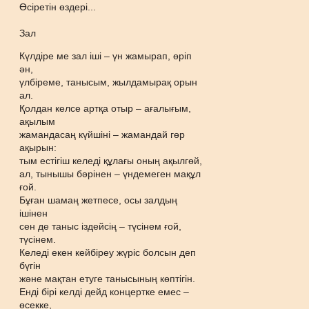
Өсіретін өздері...
Зал
Күлдіре ме зал іші – үн жамырап, өріп
ән,
үлбіреме, танысым, жылдамырақ орын
ал.
Қолдан келсе артқа отыр – ағалығым,
ақылым
жамандасаң күйшіні – жамандай гөр
ақырын:
тым естігіш келеді құлағы оның ақылгөй,
ал, тынышы бәрінен – үндемеген мақұл
ғой.
Бұған шамаң жетпесе, осы залдың
ішінен
сен де таныс іздейсің – түсінем ғой,
түсінем.
Келеді екен кейбіреу жүріс болсын деп
бүгін
және мақтан етуге танысының көптігін.
Енді бірі келді дейд концертке емес –
өсекке,