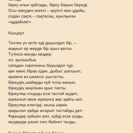
біреу алып қайтады, біреу барын береді.
Осы екеуден өзгесі – қауіпті жан ұдайы,
содан сақта – сақтасаң, ауытқыған
«құдайым!»
Концерт
Тентек үн кетіп еді дауылдап бір, –
аңқиып әр жерде бір ауыз қапты.
Түтінсіз жанды көздер,
ал, қылшыбық
сағадан скрипканы бауыздап тұр:
қан емес бірақ одан, дыбыс шапшып,
әркімге өз шекесін уыстатты.
Біреудің шайқады күй толы жанын,
біреудің көңілінен қуыс тапты.
Біреулер отырды ескі тастай жүдеп,
жамалып көне арманға жас қайғы кеп.
Біреулер елегізді: мына шіркін
қаққылап қайда апарып тастайды деп.
Ұққандар күйшіні аяп, күйді еске алды,
жүздерде рахат пен бейнет талды...