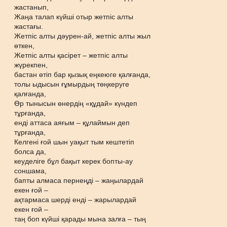
жастанып,
Жаңа талап күйші отыр жетпіс алты
жастағы.
Жетпіс алты дәурен-ай, жетпіс алты жыл
өткен,
Жетпіс алты қасірет – жетпіс алты
жүрекпен,
бастан өтіп бар қызық еңкеюге қалғанда,
толы ыдысын ғұмырдың төңкеруге
қалғанда,
Өр тынысын өнердің «құдай» күндеп
тұрғанда,
енді аттаса аяғым – құлаймын деп
тұрғанда,
Келгені ғой шын уақыт тым кештетіп
болса да,
кеуделіге бұл бақыт керек бопты-ау
соншама,
бапты алмаса пернеңді – жаңылардай
екен ғой –
ақтармаса шерді енді – жарылардай
екен ғой –
таң боп күйші қарады мына залға – тың