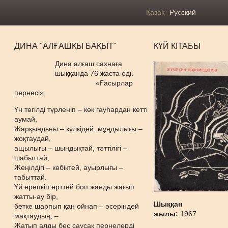
Қазақ
Русский
ДИНА "АЛҒАШҚЫ БАҚЫТ"
КҮЙ КІТАБЫ
Дина алғаш сахнаға
шыққанда 76 жаста еді.
«Ғасырлар
пернесі»
Үн төгілді түрленіп – көк гауһардан кетті
аумай,
Жарқындығы – күлкідей, мұңдылығы –
жоқтаудай,
ащылығы – шындықтай, тәттілігі –
шабыттай,
Жеңілдігі – көбіктей, ауырлығы –
табыттай.
Үй өрепкіп өрттей боп жанды жағып
жатты-ау бір,
Шыққан
бетке шарпып қан ойнап – әсеріндей
жылы:
1967
мақтаудың, –
Жатып алды бес саусақ пернелерді