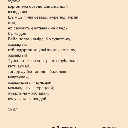
жұртқа,
көрген түсі ертеде айналғандай
шындыққа.
Шымшып іліп сезімді, жүрегіңді түртіп
жеп,
әр саусақтың астынан үн оянды
бүлкілдеп.
Бейлі толған өмірді бір түлетті-ау,
жарықтық,
кей жұқарған көңілді жыртып өтті-ау,
жарықтық!
Түрленгені көп үннің – көк гауһардан
кетті аумай,
төгілді-ау бір төгілді – беделдіні
мақтаудай,
жарқындығы – күлкідей,
момындығы – тереңдей;
ауырлығы – жаладай,
сұлулығы – өлеңдей...
1967