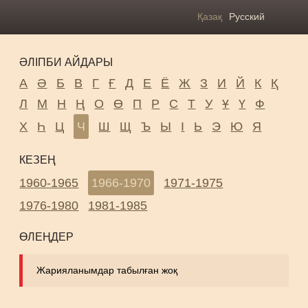
Қазақ
Русский
ӘЛІПБИ АЙДАРЫ
А
Ә
Б
В
Г
Ғ
Д
Е
Ё
Ж
З
И
Й
К
Қ
Л
М
Н
Ң
О
Ө
П
Р
С
Т
У
Ұ
Ү
Ф
Х
Һ
Ц
Ч
Ш
Щ
Ъ
Ы
І
Ь
Э
Ю
Я
КЕЗЕҢ
1960-1965
1966-1970
1971-1975
1976-1980
1981-1985
ӨЛЕҢДЕР
Жарияланымдар табылған жоқ