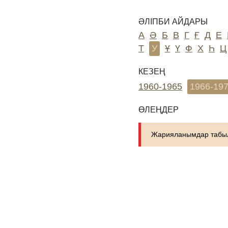
ӘЛІПБИ АЙДАРЫ
А
Ә
Б
В
Г
Ғ
Д
Е
Т
У
Ұ
Ү
Ф
Х
Һ
Ц
КЕЗЕҢ
1960-1965
1966-19
ӨЛЕҢДЕР
Жарияланымдар табыл