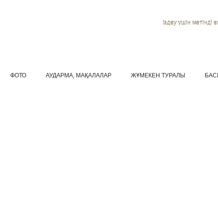
Іздеу үшін мәтінді ен
ФОТО
АУДАРМА, МАҚАЛАЛАР
ЖҰМЕКЕН ТУРАЛЫ
БАС