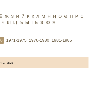
Ё
Ж
З
И
Й
К
Қ
Л
М
Н
Ң
О
Ө
П
Р
С
Ч
Ш
Щ
Ъ
Ы
І
Ь
Э
Ю
Я
70
1971-1975
1976-1980
1981-1985
ған жоқ