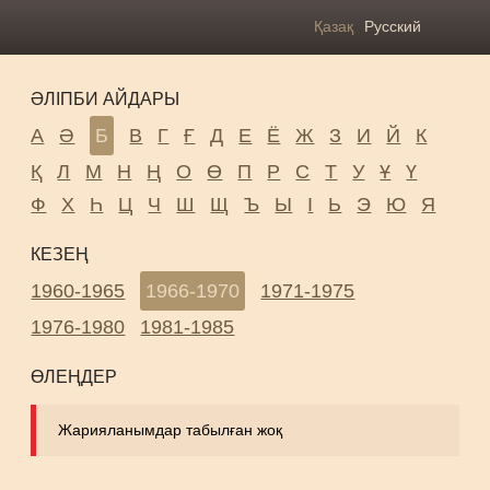
Қазақ
Русский
ӘЛІПБИ АЙДАРЫ
А
Ә
Б
В
Г
Ғ
Д
Е
Ё
Ж
З
И
Й
К
Қ
Л
М
Н
Ң
О
Ө
П
Р
С
Т
У
Ұ
Ү
Ф
Х
Һ
Ц
Ч
Ш
Щ
Ъ
Ы
І
Ь
Э
Ю
Я
КЕЗЕҢ
1960-1965
1966-1970
1971-1975
1976-1980
1981-1985
ӨЛЕҢДЕР
Жарияланымдар табылған жоқ