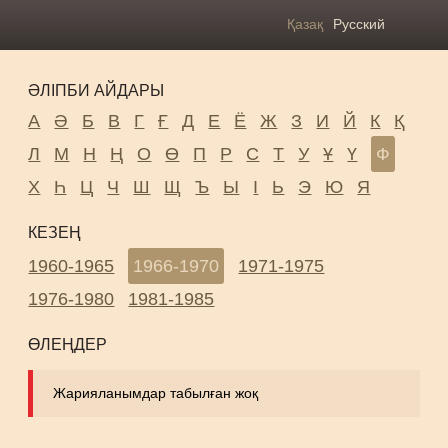
Қазақ
Русский
ӘЛІПБИ АЙДАРЫ
А
Ә
Б
В
Г
Ғ
Д
Е
Ё
Ж
З
И
Й
К
Қ
Л
М
Н
Ң
О
Ө
П
Р
С
Т
У
Ұ
Ү
Ф
Х
Һ
Ц
Ч
Ш
Щ
Ъ
Ы
І
Ь
Э
Ю
Я
КЕЗЕҢ
1960-1965
1966-1970
1971-1975
1976-1980
1981-1985
ӨЛЕҢДЕР
Жарияланымдар табылған жоқ