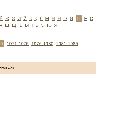
Ё
Ж
З
И
Й
К
Қ
Л
М
Н
Ң
О
Ө
П
Р
С
Ч
Ш
Щ
Ъ
Ы
І
Ь
Э
Ю
Я
70
1971-1975
1976-1980
1981-1985
ған жоқ