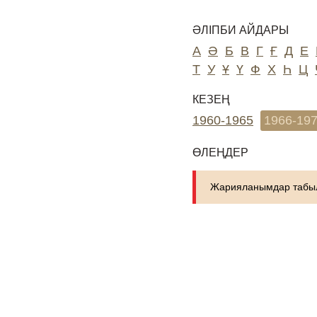
ӘЛІПБИ АЙДАРЫ
А
Ә
Б
В
Г
Ғ
Д
Е
Т
У
Ұ
Ү
Ф
Х
Һ
Ц
КЕЗЕҢ
1960-1965
1966-19
ӨЛЕҢДЕР
Жарияланымдар табыл