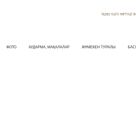
Іздеу үшін мәтінді ен
ФОТО
АУДАРМА, МАҚАЛАЛАР
ЖҰМЕКЕН ТУРАЛЫ
БАС