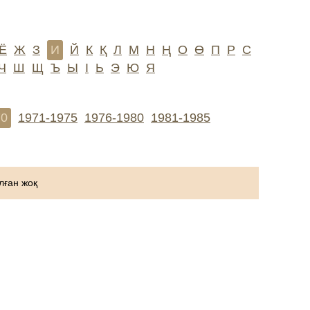
Ё
Ж
З
И
Й
К
Қ
Л
М
Н
Ң
О
Ө
П
Р
С
Ч
Ш
Щ
Ъ
Ы
І
Ь
Э
Ю
Я
70
1971-1975
1976-1980
1981-1985
ған жоқ