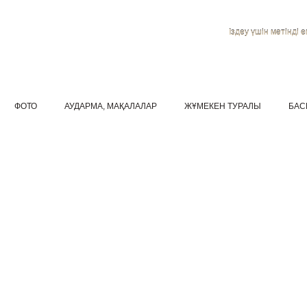
Іздеу үшін мәтінді ен
ФОТО
АУДАРМА, МАҚАЛАЛАР
ЖҰМЕКЕН ТУРАЛЫ
БАС