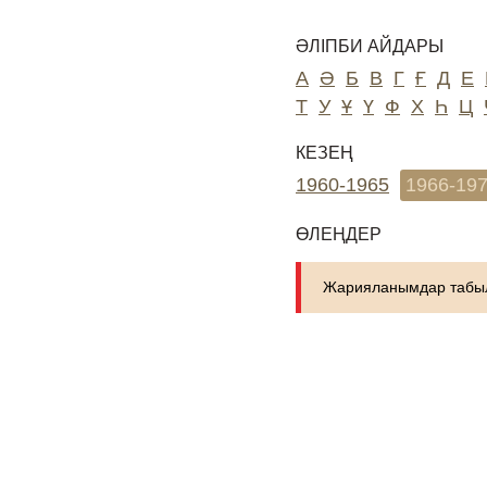
ӘЛІПБИ АЙДАРЫ
А
Ә
Б
В
Г
Ғ
Д
Е
Т
У
Ұ
Ү
Ф
Х
Һ
Ц
КЕЗЕҢ
1960-1965
1966-19
ӨЛЕҢДЕР
Жарияланымдар табыл