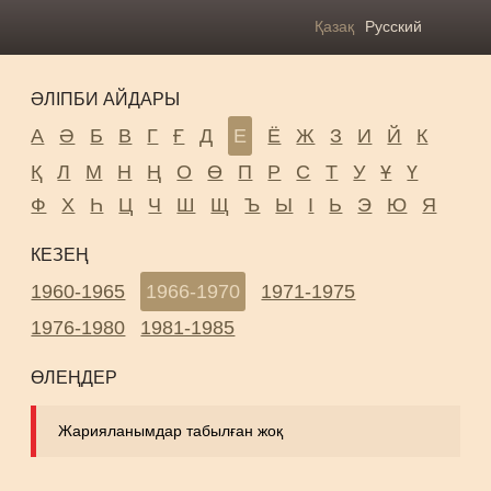
Қазақ
Русский
ӘЛІПБИ АЙДАРЫ
А
Ә
Б
В
Г
Ғ
Д
Е
Ё
Ж
З
И
Й
К
Қ
Л
М
Н
Ң
О
Ө
П
Р
С
Т
У
Ұ
Ү
Ф
Х
Һ
Ц
Ч
Ш
Щ
Ъ
Ы
І
Ь
Э
Ю
Я
КЕЗЕҢ
1960-1965
1966-1970
1971-1975
1976-1980
1981-1985
ӨЛЕҢДЕР
Жарияланымдар табылған жоқ