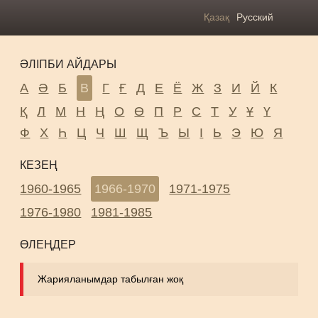
Қазақ
Русский
ӘЛІПБИ АЙДАРЫ
А
Ә
Б
В
Г
Ғ
Д
Е
Ё
Ж
З
И
Й
К
Қ
Л
М
Н
Ң
О
Ө
П
Р
С
Т
У
Ұ
Ү
Ф
Х
Һ
Ц
Ч
Ш
Щ
Ъ
Ы
І
Ь
Э
Ю
Я
КЕЗЕҢ
1960-1965
1966-1970
1971-1975
1976-1980
1981-1985
ӨЛЕҢДЕР
Жарияланымдар табылған жоқ