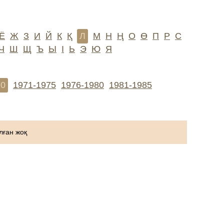
Ё
Ж
З
И
Й
К
Қ
Л
М
Н
Ң
О
Ө
П
Р
С
Ч
Ш
Щ
Ъ
Ы
І
Ь
Э
Ю
Я
70
1971-1975
1976-1980
1981-1985
ған жоқ