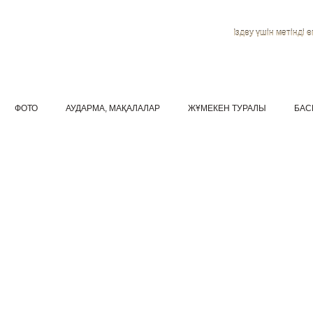
Іздеу үшін мәтінді ен
ФОТО
АУДАРМА, МАҚАЛАЛАР
ЖҰМЕКЕН ТУРАЛЫ
БАС