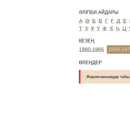
ӘЛІПБИ АЙДАРЫ
А
Ә
Б
В
Г
Ғ
Д
Е
Т
У
Ұ
Ү
Ф
Х
Һ
Ц
КЕЗЕҢ
1960-1965
1966-19
ӨЛЕҢДЕР
Жарияланымдар табыл