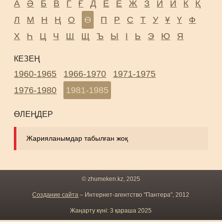
А
Ә
Б
В
Г
Ғ
Д
Е
Ё
Ж
З
И
Й
К
Қ
Л
М
Н
Ң
О
Ө
П
Р
С
Т
У
Ұ
Ү
Ф
Х
Һ
Ц
Ч
Ш
Щ
Ъ
Ы
І
Ь
Э
Ю
Я
КЕЗЕҢ
1960-1965
1966-1970
1971-1975
1976-1980
1981-1985
ӨЛЕҢДЕР
Жарияланымдар табылған жоқ
© zhumeken.kz, 2025
Создание сайта
– Интернет-агентство "Пантера", 2012
Жаңарту күні: 3 қараша 2025