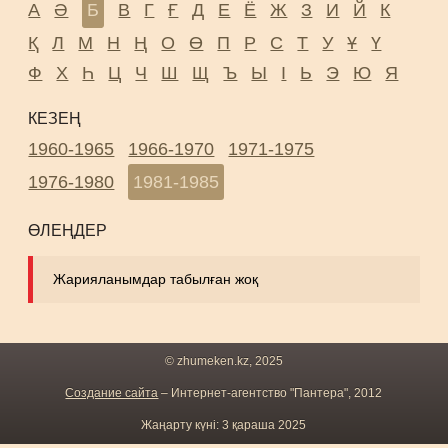
А
Ә
Б
В
Г
Ғ
Д
Е
Ё
Ж
З
И
Й
К
Қ
Л
М
Н
Ң
О
Ө
П
Р
С
Т
У
Ұ
Ү
Ф
Х
Һ
Ц
Ч
Ш
Щ
Ъ
Ы
І
Ь
Э
Ю
Я
КЕЗЕҢ
1960-1965
1966-1970
1971-1975
1976-1980
1981-1985
ӨЛЕҢДЕР
Жарияланымдар табылған жоқ
© zhumeken.kz, 2025
Создание сайта
– Интернет-агентство "Пантера", 2012
Жаңарту күні: 3 қараша 2025