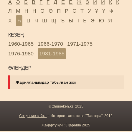
А
Ә
Б
В
Г
Ғ
Д
Е
Ё
Ж
З
И
Й
К
Қ
Л
М
Н
Ң
О
Ө
П
Р
С
Т
У
Ұ
Ү
Ф
Х
Һ
Ц
Ч
Ш
Щ
Ъ
Ы
І
Ь
Э
Ю
Я
КЕЗЕҢ
1960-1965
1966-1970
1971-1975
1976-1980
1981-1985
ӨЛЕҢДЕР
Жарияланымдар табылған жоқ
© zhumeken.kz, 2025
Создание сайта
– Интернет-агентство "Пантера", 2012
Жаңарту күні: 3 қараша 2025