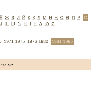
Ё
Ж
З
И
Й
К
Қ
Л
М
Н
Ң
О
Ө
П
Р
С
Ч
Ш
Щ
Ъ
Ы
І
Ь
Э
Ю
Я
0
1971-1975
1976-1980
1981-1985
ған жоқ