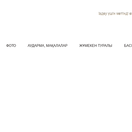
Іздеу үшін мәтінді ен
ФОТО
АУДАРМА, МАҚАЛАЛАР
ЖҰМЕКЕН ТУРАЛЫ
БАС