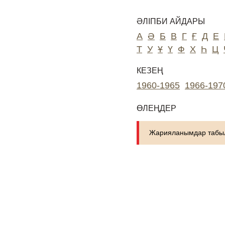
ӘЛІПБИ АЙДАРЫ
А
Ә
Б
В
Г
Ғ
Д
Е
Т
У
Ұ
Ү
Ф
Х
Һ
Ц
КЕЗЕҢ
1960-1965
1966-197
ӨЛЕҢДЕР
Жарияланымдар табыл