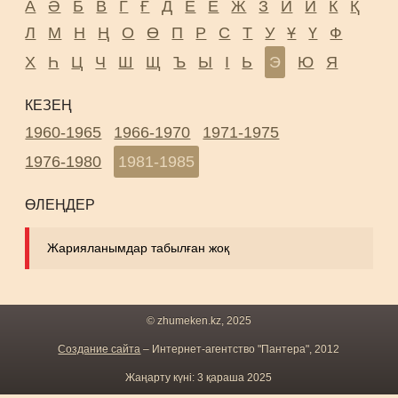
А
Ә
Б
В
Г
Ғ
Д
Е
Ё
Ж
З
И
Й
К
Қ
Л
М
Н
Ң
О
Ө
П
Р
С
Т
У
Ұ
Ү
Ф
Х
Һ
Ц
Ч
Ш
Щ
Ъ
Ы
І
Ь
Э
Ю
Я
КЕЗЕҢ
1960-1965
1966-1970
1971-1975
1976-1980
1981-1985
ӨЛЕҢДЕР
Жарияланымдар табылған жоқ
© zhumeken.kz, 2025
Создание сайта
– Интернет-агентство "Пантера", 2012
Жаңарту күні: 3 қараша 2025