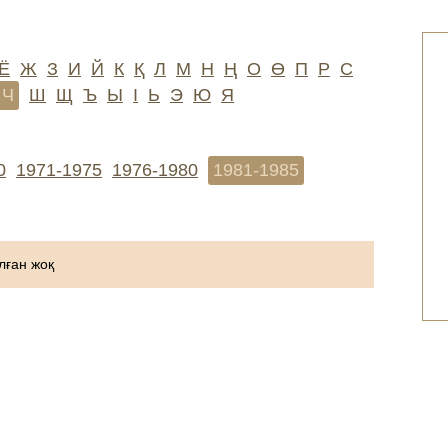
Ё
Ж
З
И
Й
К
Қ
Л
М
Н
Ң
О
Ө
П
Р
С
Ч
Ш
Щ
Ъ
Ы
І
Ь
Э
Ю
Я
0
1971-1975
1976-1980
1981-1985
ған жоқ