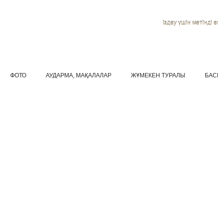
Іздеу үшін мәтінді ен
ФОТО
АУДАРМА, МАҚАЛАЛАР
ЖҰМЕКЕН ТУРАЛЫ
БАС