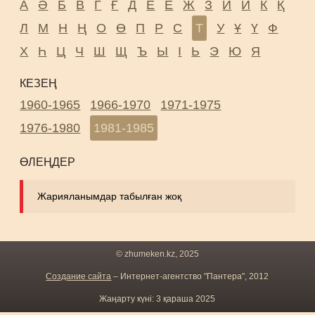
А
Ә
Б
В
Г
Ғ
Д
Е
Ё
Ж
З
И
Й
К
Қ
Л
М
Н
Ң
О
Ө
П
Р
С
Т
У
Ұ
Ү
Ф
Х
Һ
Ц
Ч
Ш
Щ
Ъ
Ы
І
Ь
Э
Ю
Я
КЕЗЕҢ
1960-1965
1966-1970
1971-1975
1976-1980
1981-1985
ӨЛЕҢДЕР
Жарияланымдар табылған жоқ
© zhumeken.kz, 2025
Создание сайта
– Интернет-агентство "Пантера", 2012
Жаңарту күні: 3 қараша 2025