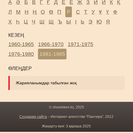
А
Ә
Б
В
Г
Ғ
Д
Е
Ё
Ж
З
И
Й
К
Қ
Л
М
Н
Ң
О
Ө
П
Р
С
Т
У
Ұ
Ү
Ф
Х
Һ
Ц
Ч
Ш
Щ
Ъ
Ы
І
Ь
Э
Ю
Я
КЕЗЕҢ
1960-1965
1966-1970
1971-1975
1976-1980
1981-1985
ӨЛЕҢДЕР
Жарияланымдар табылған жоқ
© zhumeken.kz, 2025
Создание сайта
– Интернет-агентство "Пантера", 2012
Жаңарту күні: 3 қараша 2025