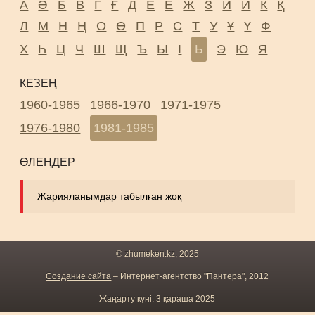
А
Ә
Б
В
Г
Ғ
Д
Е
Ё
Ж
З
И
Й
К
Қ
Л
М
Н
Ң
О
Ө
П
Р
С
Т
У
Ұ
Ү
Ф
Х
Һ
Ц
Ч
Ш
Щ
Ъ
Ы
І
Ь
Э
Ю
Я
КЕЗЕҢ
1960-1965
1966-1970
1971-1975
1976-1980
1981-1985
ӨЛЕҢДЕР
Жарияланымдар табылған жоқ
© zhumeken.kz, 2025
Создание сайта
– Интернет-агентство "Пантера", 2012
Жаңарту күні: 3 қараша 2025