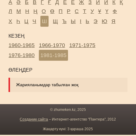
А
Ә
Б
В
Г
Ғ
Д
Е
Ё
Ж
З
И
Й
К
Қ
Л
М
Н
Ң
О
Ө
П
Р
С
Т
У
Ұ
Ү
Ф
Х
Һ
Ц
Ч
Ш
Щ
Ъ
Ы
І
Ь
Э
Ю
Я
КЕЗЕҢ
1960-1965
1966-1970
1971-1975
1976-1980
1981-1985
ӨЛЕҢДЕР
Жарияланымдар табылған жоқ
© zhumeken.kz, 2025
Создание сайта
– Интернет-агентство "Пантера", 2012
Жаңарту күні: 3 қараша 2025