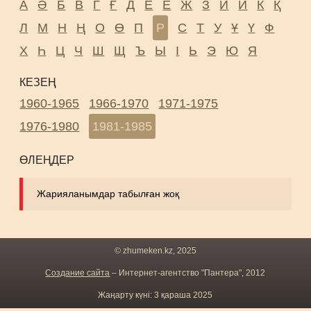
А
Ә
Б
В
Г
Ғ
Д
Е
Ё
Ж
З
И
Й
К
Қ
Л
М
Н
Ң
О
Ө
П
Р
С
Т
У
Ұ
Ү
Ф
Х
Һ
Ц
Ч
Ш
Щ
Ъ
Ы
І
Ь
Э
Ю
Я
КЕЗЕҢ
1960-1965
1966-1970
1971-1975
1976-1980
1981-1985
ӨЛЕҢДЕР
Жарияланымдар табылған жоқ
© zhumeken.kz, 2025
Создание сайта
– Интернет-агентство "Пантера", 2012
Жаңарту күні: 3 қараша 2025