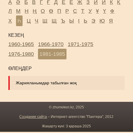
А
Ә
Б
В
Г
Ғ
Д
Е
Ё
Ж
З
И
Й
К
Қ
Л
М
Н
Ң
О
Ө
П
Р
С
Т
У
Ұ
Ү
Ф
Х
Һ
Ц
Ч
Ш
Щ
Ъ
Ы
І
Ь
Э
Ю
Я
КЕЗЕҢ
1960-1965
1966-1970
1971-1975
1976-1980
1981-1985
ӨЛЕҢДЕР
Жарияланымдар табылған жоқ
© zhumeken.kz, 2025
Создание сайта
– Интернет-агентство "Пантера", 2012
Жаңарту күні: 3 қараша 2025