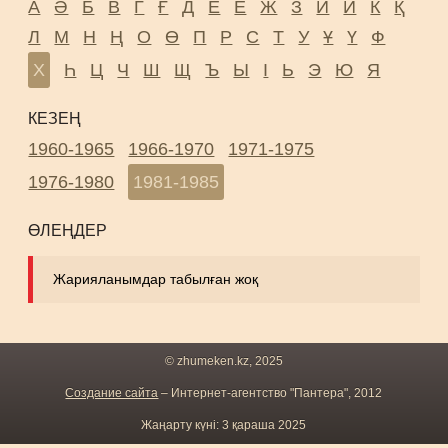
А
Ә
Б
В
Г
Ғ
Д
Е
Ё
Ж
З
И
Й
К
Қ
Л
М
Н
Ң
О
Ө
П
Р
С
Т
У
Ұ
Ү
Ф
Х
Һ
Ц
Ч
Ш
Щ
Ъ
Ы
І
Ь
Э
Ю
Я
КЕЗЕҢ
1960-1965
1966-1970
1971-1975
1976-1980
1981-1985
ӨЛЕҢДЕР
Жарияланымдар табылған жоқ
© zhumeken.kz, 2025
Создание сайта
– Интернет-агентство "Пантера", 2012
Жаңарту күні: 3 қараша 2025