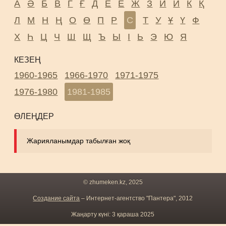
А
Ә
Б
В
Г
Ғ
Д
Е
Ё
Ж
З
И
Й
К
Қ
Л
М
Н
Ң
О
Ө
П
Р
С
Т
У
Ұ
Ү
Ф
Х
Һ
Ц
Ч
Ш
Щ
Ъ
Ы
І
Ь
Э
Ю
Я
КЕЗЕҢ
1960-1965
1966-1970
1971-1975
1976-1980
1981-1985
ӨЛЕҢДЕР
Жарияланымдар табылған жоқ
© zhumeken.kz, 2025
Создание сайта
– Интернет-агентство "Пантера", 2012
Жаңарту күні: 3 қараша 2025