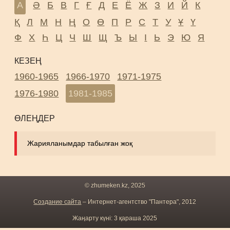
А
Ә
Б
В
Г
Ғ
Д
Е
Ё
Ж
З
И
Й
К
Қ
Л
М
Н
Ң
О
Ө
П
Р
С
Т
У
Ұ
Ү
Ф
Х
Һ
Ц
Ч
Ш
Щ
Ъ
Ы
І
Ь
Э
Ю
Я
КЕЗЕҢ
1960-1965
1966-1970
1971-1975
1976-1980
1981-1985
ӨЛЕҢДЕР
Жарияланымдар табылған жоқ
© zhumeken.kz, 2025
Создание сайта
– Интернет-агентство "Пантера", 2012
Жаңарту күні: 3 қараша 2025