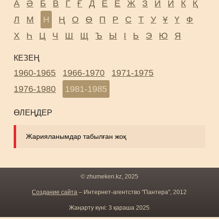
А
Ә
Б
В
Г
Ғ
Д
Е
Ё
Ж
З
И
Й
К
Қ
Л
М
Н
Ң
О
Ө
П
Р
С
Т
У
Ұ
Ү
Ф
Х
Һ
Ц
Ч
Ш
Щ
Ъ
Ы
І
Ь
Э
Ю
Я
КЕЗЕҢ
1960-1965
1966-1970
1971-1975
1976-1980
1981-1985
ӨЛЕҢДЕР
Жарияланымдар табылған жоқ
© zhumeken.kz, 2025
Создание сайта
– Интернет-агентство "Пантера", 2012
Жаңарту күні: 3 қараша 2025