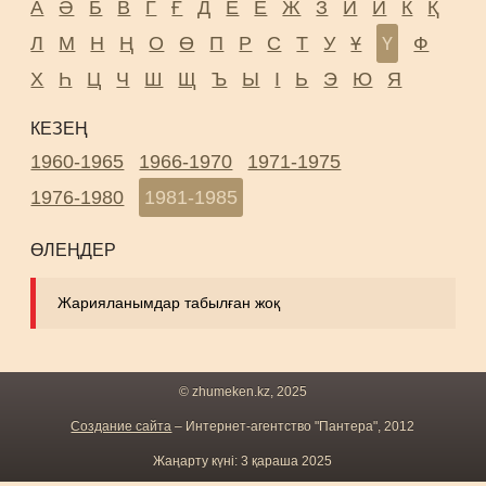
А
Ә
Б
В
Г
Ғ
Д
Е
Ё
Ж
З
И
Й
К
Қ
Л
М
Н
Ң
О
Ө
П
Р
С
Т
У
Ұ
Ү
Ф
Х
Һ
Ц
Ч
Ш
Щ
Ъ
Ы
І
Ь
Э
Ю
Я
КЕЗЕҢ
1960-1965
1966-1970
1971-1975
1976-1980
1981-1985
ӨЛЕҢДЕР
Жарияланымдар табылған жоқ
© zhumeken.kz, 2025
Создание сайта
– Интернет-агентство "Пантера", 2012
Жаңарту күні: 3 қараша 2025