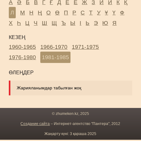
А
Ә
Б
В
Г
Ғ
Д
Е
Ё
Ж
З
И
Й
К
Қ
Л
М
Н
Ң
О
Ө
П
Р
С
Т
У
Ұ
Ү
Ф
Х
Һ
Ц
Ч
Ш
Щ
Ъ
Ы
І
Ь
Э
Ю
Я
КЕЗЕҢ
1960-1965
1966-1970
1971-1975
1976-1980
1981-1985
ӨЛЕҢДЕР
Жарияланымдар табылған жоқ
© zhumeken.kz, 2025
Создание сайта
– Интернет-агентство "Пантера", 2012
Жаңарту күні: 3 қараша 2025