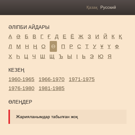
Қазақ
Русский
ӘЛІПБИ АЙДАРЫ
А
Ә
Б
В
Г
Ғ
Д
Е
Ё
Ж
З
И
Й
К
Қ
Л
М
Н
Ң
О
Ө
П
Р
С
Т
У
Ұ
Ү
Ф
Х
Һ
Ц
Ч
Ш
Щ
Ъ
Ы
І
Ь
Э
Ю
Я
КЕЗЕҢ
1960-1965
1966-1970
1971-1975
1976-1980
1981-1985
ӨЛЕҢДЕР
Жарияланымдар табылған жоқ