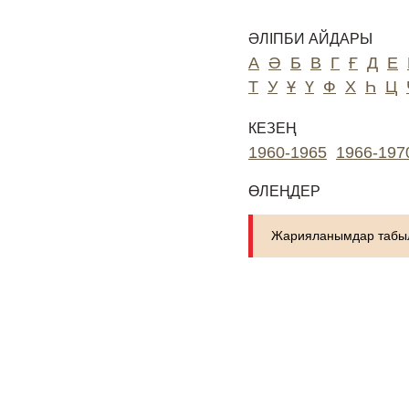
ӘЛІПБИ АЙДАРЫ
А
Ә
Б
В
Г
Ғ
Д
Е
Т
У
Ұ
Ү
Ф
Х
Һ
Ц
КЕЗЕҢ
1960-1965
1966-197
ӨЛЕҢДЕР
Жарияланымдар табыл