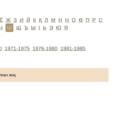
Ё
Ж
З
И
Й
К
Қ
Л
М
Н
Ң
О
Ө
П
Р
С
Ч
Ш
Щ
Ъ
Ы
І
Ь
Э
Ю
Я
0
1971-1975
1976-1980
1981-1985
ған жоқ