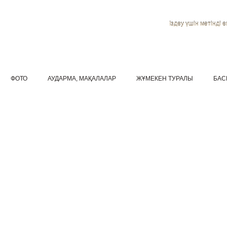
Іздеу үшін мәтінді ен
ФОТО
АУДАРМА, МАҚАЛАЛАР
ЖҰМЕКЕН ТУРАЛЫ
БАС