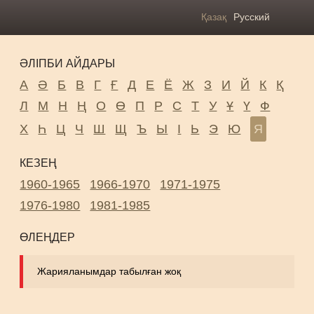
Қазақ
Русский
ӘЛІПБИ АЙДАРЫ
А
Ә
Б
В
Г
Ғ
Д
Е
Ё
Ж
З
И
Й
К
Қ
Л
М
Н
Ң
О
Ө
П
Р
С
Т
У
Ұ
Ү
Ф
Х
Һ
Ц
Ч
Ш
Щ
Ъ
Ы
І
Ь
Э
Ю
Я
КЕЗЕҢ
1960-1965
1966-1970
1971-1975
1976-1980
1981-1985
ӨЛЕҢДЕР
Жарияланымдар табылған жоқ