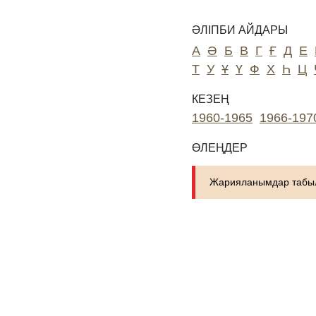
ӘЛІПБИ АЙДАРЫ
А
Ә
Б
В
Г
Ғ
Д
Е
Т
У
Ұ
Ү
Ф
Х
Һ
Ц
КЕЗЕҢ
1960-1965
1966-197
ӨЛЕҢДЕР
Жарияланымдар табыл