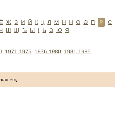
Ё
Ж
З
И
Й
К
Қ
Л
М
Н
Ң
О
Ө
П
Р
С
Ч
Ш
Щ
Ъ
Ы
І
Ь
Э
Ю
Я
0
1971-1975
1976-1980
1981-1985
ған жоқ