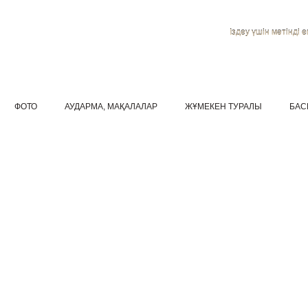
Іздеу үшін мәтінді ен
ФОТО
АУДАРМА, МАҚАЛАЛАР
ЖҰМЕКЕН ТУРАЛЫ
БАС