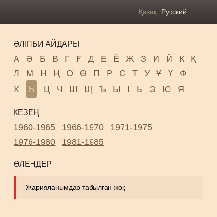
Қазақ
Русский
ӘЛІПБИ АЙДАРЫ
А
Ә
Б
В
Г
Ғ
Д
Е
Ё
Ж
З
И
Й
К
Қ
Л
М
Н
Ң
О
Ө
П
Р
С
Т
У
Ұ
Ү
Ф
Х
Һ
Ц
Ч
Ш
Щ
Ъ
Ы
І
Ь
Э
Ю
Я
КЕЗЕҢ
1960-1965
1966-1970
1971-1975
1976-1980
1981-1985
ӨЛЕҢДЕР
Жарияланымдар табылған жоқ