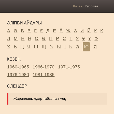
Қазақ
Русский
ӘЛІПБИ АЙДАРЫ
А
Ә
Б
В
Г
Ғ
Д
Е
Ё
Ж
З
И
Й
К
Қ
Л
М
Н
Ң
О
Ө
П
Р
С
Т
У
Ұ
Ү
Ф
Х
Һ
Ц
Ч
Ш
Щ
Ъ
Ы
І
Ь
Э
Ю
Я
КЕЗЕҢ
1960-1965
1966-1970
1971-1975
1976-1980
1981-1985
ӨЛЕҢДЕР
Жарияланымдар табылған жоқ