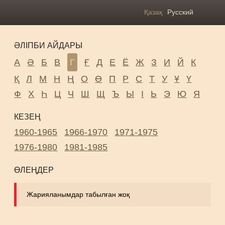
Қазақ
Русский
ӘЛІПБИ АЙДАРЫ
А
Ә
Б
В
Г
Ғ
Д
Е
Ё
Ж
З
И
Й
К
Қ
Л
М
Н
Ң
О
Ө
П
Р
С
Т
У
Ұ
Ү
Ф
Х
Һ
Ц
Ч
Ш
Щ
Ъ
Ы
І
Ь
Э
Ю
Я
КЕЗЕҢ
1960-1965
1966-1970
1971-1975
1976-1980
1981-1985
ӨЛЕҢДЕР
Жарияланымдар табылған жоқ