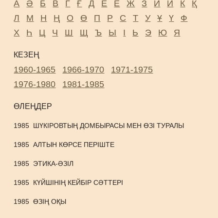
А
Ә
Б
В
Г
Ғ
Д
Е
Ё
Ж
З
И
Й
К
Қ
Л
М
Н
Ң
О
Ө
П
Р
С
Т
У
Ұ
Ү
Ф
Х
Һ
Ц
Ч
Ш
Щ
Ъ
Ы
І
Ь
Э
Ю
Я
КЕЗЕҢ
1960-1965
1966-1970
1971-1975
1976-1980
1981-1985
ӨЛЕҢДЕР
1985
ШҮКІРОВТЫҢ ДОМБЫРАСЫ МЕН ӨЗІ ТУРАЛЫ
1985
АЛТЫН КӨРСЕ ПЕРІШТЕ
1985
ЭТИКА-ӘЗІЛ
1985
КҮЙШІНІҢ КЕЙБІР СӘТТЕРІ
1985
ӨЗІҢ ОҚЫ