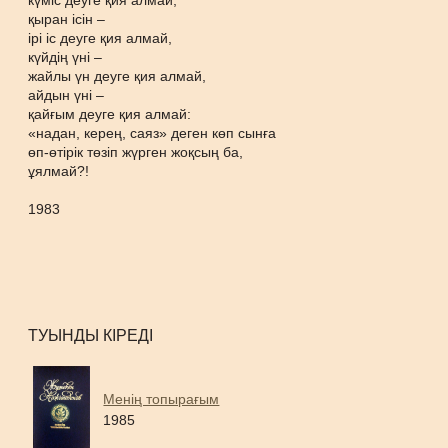
күміс деуге қия алмай,
қыран ісін –
ірі іс деуге қия алмай,
күйдің үні –
жайлы үн деуге қия алмай,
айдын үні –
қайғым деуге қия алмай:
«надан, керең, саяз» деген көп сынға
өп-өтірік төзіп жүрген жоқсың ба,
ұялмай?!
1983
ТУЫНДЫ КІРЕДІ
Менің топырағым
1985