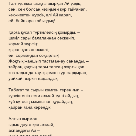
Тал-түстікке шықты шырқап Ай үздік,
сен, сен болсаң көзіңмен құр тайғанап,
көкжиектен жүрсің әлі Ай қарап,
ей, бейшара тайыздық!
Қарға құсап түрткілейсің қоқырды, –
шикіл сары балапаннан сескеніп,
көрмей жүрсің:
қыран қашан өскелі,
ей, сормаңдай соқырлық!
Жоқтық жаншып тастаған-ау санаңды, –
тайраң қақтың тары тапсаң жарты қап,
көз алдыңда тау-қырман тұр жарқырап,
уайхай, шіркін надандық!
Табиғат та сырын көмген терең ғып –
күрсінгенін ести алмай түнгі айдың,
күй күтесің ызыңынан қурайдың,
қайран ғана кереңдік!
Алтын қырман –
ырыс деуге қия алмай,
аспандағы Ай –