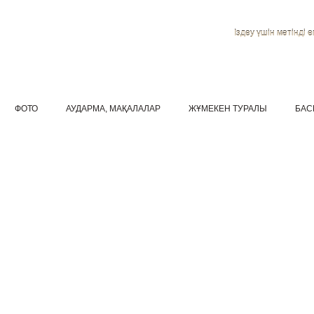
Іздеу үшін мәтінді ен
ФОТО
АУДАРМА, МАҚАЛАЛАР
ЖҰМЕКЕН ТУРАЛЫ
БАС