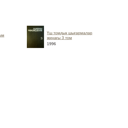
Үш томдық шығармалар
ым
жинағы 3 том
1996