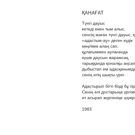
ҚАНАҒАТ
Түнгі дауыс
кетеді екен тым алыс,
сенсің маған түнгі дауыс, 
«адастым-ау» деген күдік
көңіліме алаң сап,
құлағыммен аулағанда
күшік даусын жарамсақ,
тарыққанда қоналқы аңсап
дыбыстап ем адасқанымд
сенің итің шықты үріп.
Адастырып бітті бізді бұ тірл
Сенің әлі достарыңа үргіз
ит асырап жүргеніңе шүкірл
1983