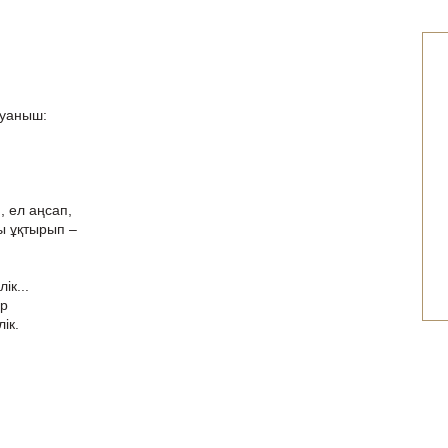
қуаныш:
, ел аңсап,
ы ұқтырып –
ік...
ер
ік.