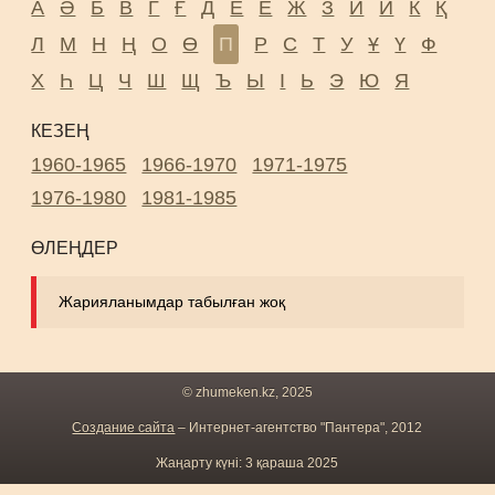
А
Ә
Б
В
Г
Ғ
Д
Е
Ё
Ж
З
И
Й
К
Қ
Л
М
Н
Ң
О
Ө
П
Р
С
Т
У
Ұ
Ү
Ф
Х
Һ
Ц
Ч
Ш
Щ
Ъ
Ы
І
Ь
Э
Ю
Я
КЕЗЕҢ
1960-1965
1966-1970
1971-1975
1976-1980
1981-1985
ӨЛЕҢДЕР
Жарияланымдар табылған жоқ
© zhumeken.kz, 2025
Создание сайта
– Интернет-агентство "Пантера", 2012
Жаңарту күні: 3 қараша 2025