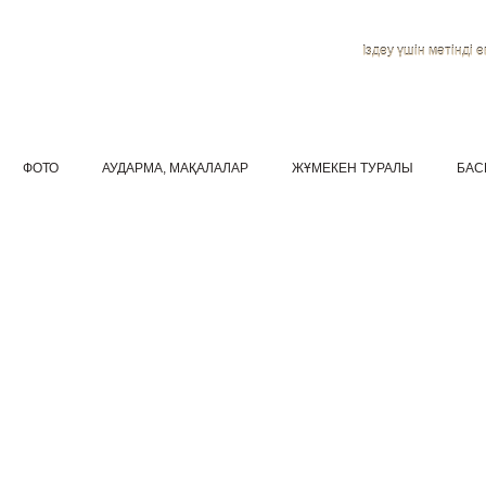
Іздеу үшін мәтінді ен
ФОТО
АУДАРМА, МАҚАЛАЛАР
ЖҰМЕКЕН ТУРАЛЫ
БАС