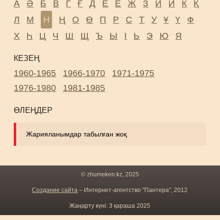
А
Ә
Б
В
Г
Ғ
Д
Е
Ё
Ж
З
И
Й
К
Қ
Л
М
Н
Ң
О
Ө
П
Р
С
Т
У
Ұ
Ү
Ф
Х
Һ
Ц
Ч
Ш
Щ
Ъ
Ы
І
Ь
Э
Ю
Я
КЕЗЕҢ
1960-1965
1966-1970
1971-1975
1976-1980
1981-1985
ӨЛЕҢДЕР
Жарияланымдар табылған жоқ
© zhumeken.kz, 2025
Создание сайта
– Интернет-агентство "Пантера", 2012
Жаңарту күні: 3 қараша 2025