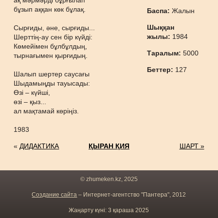
ақ мәрмәрді бұрғылап
бұзып аққан көк бұлақ.
Баспа:
Жалын
Шыққан
Сырғиды, әне, сырғиды...
жылы:
1984
Шерттің-ау сен бір күйді:
Көмейімен бұлбұлдың,
Таралым:
5000
тырнағымен қырғидың.
Беттер:
127
Шалып шертер саусағы
Шыдамыңды тауысады:
Өзі – күйші,
өзі – қыз...
ал мақтамай көріңіз.
1983
«
ДИДАКТИКА
ҚЫРАН ҚИЯ
ШАРТ »
© zhumeken.kz, 2025
Создание сайта
– Интернет-агентство "Пантера", 2012
Жаңарту күні: 3 қараша 2025