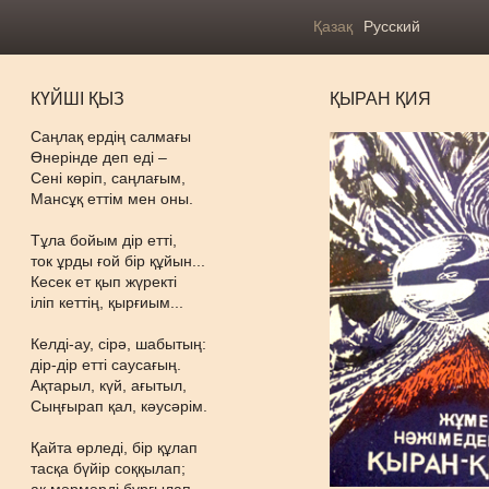
Қазақ
Русский
КҮЙШІ ҚЫЗ
ҚЫРАН ҚИЯ
Саңлақ ердің салмағы
Өнерінде деп еді –
Сені көріп, саңлағым,
Мансұқ еттім мен оны.
Тұла бойым дір етті,
ток ұрды ғой бір құйын...
Кесек ет қып жүректі
іліп кеттің, қырғиым...
Келді-ау, сірә, шабытың:
дір-дір етті саусағың.
Ақтарыл, күй, ағытыл,
Сыңғырап қал, кәусәрім.
Қайта өрледі, бір құлап
тасқа бүйір соққылап;