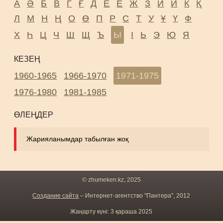
А
Ә
Б
В
Г
Ғ
Д
Е
Ё
Ж
З
И
Й
К
Қ
Л
М
Н
Ң
О
Ө
П
Р
С
Т
У
Ұ
Ү
Ф
Х
Һ
Ц
Ч
Ш
Щ
Ъ
Ы
І
Ь
Э
Ю
Я
КЕЗЕҢ
1960-1965
1966-1970
1971-1975
1976-1980
1981-1985
ӨЛЕҢДЕР
Жарияланымдар табылған жоқ
© zhumeken.kz, 2025
Создание сайта
– Интернет-агентство "Пантера", 2012
Жаңарту күні: 3 қараша 2025