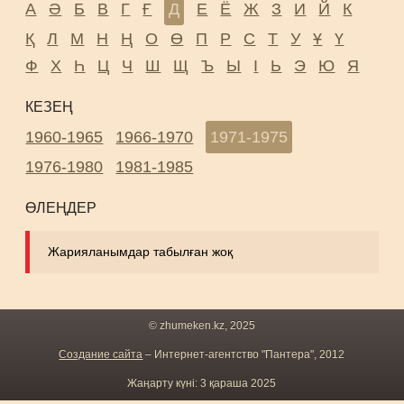
А
Ә
Б
В
Г
Ғ
Д
Е
Ё
Ж
З
И
Й
К
Қ
Л
М
Н
Ң
О
Ө
П
Р
С
Т
У
Ұ
Ү
Ф
Х
Һ
Ц
Ч
Ш
Щ
Ъ
Ы
І
Ь
Э
Ю
Я
КЕЗЕҢ
1960-1965
1966-1970
1971-1975
1976-1980
1981-1985
ӨЛЕҢДЕР
Жарияланымдар табылған жоқ
© zhumeken.kz, 2025
Создание сайта
– Интернет-агентство "Пантера", 2012
Жаңарту күні: 3 қараша 2025