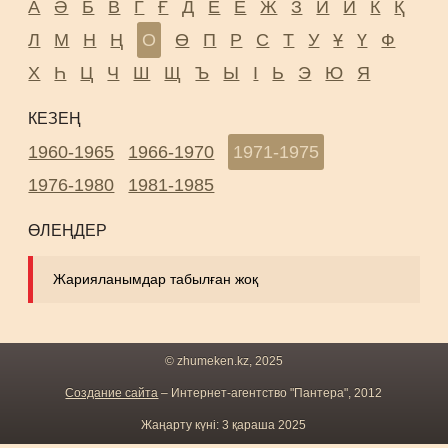
А
Ә
Б
В
Г
Ғ
Д
Е
Ё
Ж
З
И
Й
К
Қ
Л
М
Н
Ң
О
Ө
П
Р
С
Т
У
Ұ
Ү
Ф
Х
Һ
Ц
Ч
Ш
Щ
Ъ
Ы
І
Ь
Э
Ю
Я
КЕЗЕҢ
1960-1965
1966-1970
1971-1975
1976-1980
1981-1985
ӨЛЕҢДЕР
Жарияланымдар табылған жоқ
© zhumeken.kz, 2025
Создание сайта
– Интернет-агентство "Пантера", 2012
Жаңарту күні: 3 қараша 2025